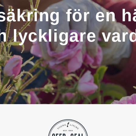
ssäkring för en
h lyckligare var