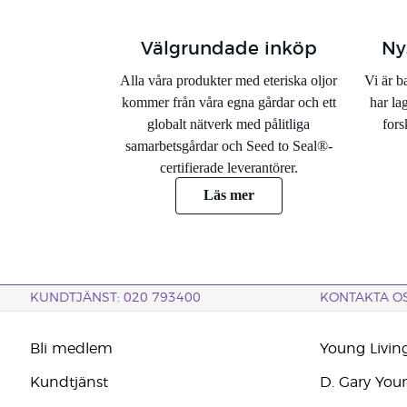
Välgrundade inköp
Ny
Alla våra produkter med eteriska oljor
Vi är b
kommer från våra egna gårdar och ett
har lag
globalt nätverk med pålitliga
fors
samarbetsgårdar och Seed to Seal®-
certifierade leverantörer.
Läs mer
KUNDTJÄNST: 020 793400
KONTAKTA O
Bli medlem
Young Livin
Kundtjänst
D. Gary You