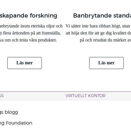
skapande forskning
Banbrytande stand
anbrytande inom eteriska oljor och
Vi sätter inte bara ribban högt, utan 
t flera årtionden på att framställa,
att höja den för att ge dig kvalitet d
ka om och testa våra produkter.
på och resultat du märker a
Läs mer
Läs mer
SS
VIRTUELLT KONTOR
gs blogg
ng Foundation