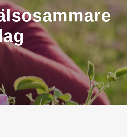
 hälsosammare
dag