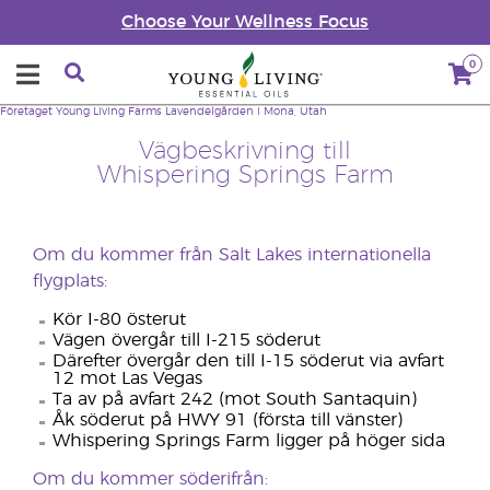
Choose Your Wellness Focus
0
Företaget
Young Living Farms
Lavendelgården i Mona, Utah
Vägbeskrivning till
Whispering Springs Farm
Om du kommer från Salt Lakes internationella
flygplats:
Kör I-80 österut
Vägen övergår till I-215 söderut
Därefter övergår den till I-15 söderut via avfart
12 mot Las Vegas
Ta av på avfart 242 (mot South Santaquin)
Åk söderut på HWY 91 (första till vänster)
Whispering Springs Farm ligger på höger sida
Om du kommer söderifrån: