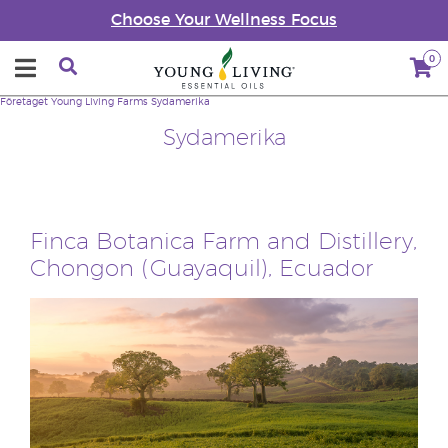
Choose Your Wellness Focus
0
Företaget
Young Living Farms
Sydamerika
Sydamerika
Finca Botanica Farm and Distillery,
Chongon (Guayaquil), Ecuador