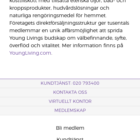
kosttillskott med tillsatta eteriska oljor, bad- och
kroppsprodukter, hudvårdslösningar och
naturliga rengöringsmedel för hemmet.
Företagets direktförsäljningsstruktur ger tusentals
medlemmar en unik affärsmöjlighet att sprida
Young Livings budskap om välbefinnande, syfte,
överflöd och vitalitet. Mer information finns på
YoungLiving.com
.
KUNDTJÄNST: 020 793400
KONTAKTA OSS
VIRTUELLT KONTOR
MEDLEMSKAP
Bli medlem
Kundtjänst