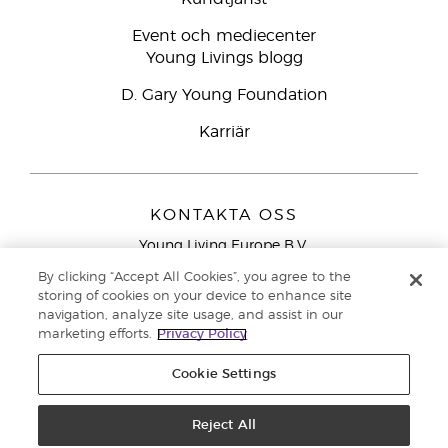
Event och mediecenter
Young Livings blogg
D. Gary Young Foundation
Karriär
KONTAKTA OSS
Young Living Europe B.V.
Peizerweg 97
By clicking “Accept All Cookies”, you agree to the
9727 AJ Groningen
storing of cookies on your device to enhance site
Nederländerna
navigation, analyze site usage, and assist in our
marketing efforts.
Privacy Policy
Kundtjänst – Avgiftsfritt lokalsamtal (ej från
mobiltelefon):
020 793400
Cookie Settings
Upphovsrätt © 2021 Young Living Essential Oils. Med ensamrätt. |
Reject All
Sekretess