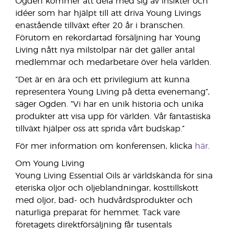
Ogden kommer att dela med sig av insikter och
idéer som har hjälpt till att driva Young Livings
enastående tillväxt efter 20 år i branschen.
Förutom en rekordartad försäljning har Young
Living nått nya milstolpar när det gäller antal
medlemmar och medarbetare över hela världen.
”Det är en ära och ett privilegium att kunna
representera Young Living på detta evenemang”,
säger Ogden. ”Vi har en unik historia och unika
produkter att visa upp för världen. Vår fantastiska
tillväxt hjälper oss att sprida vårt budskap.”
För mer information om konferensen, klicka
här
.
Om Young Living
Young Living Essential Oils är världskända för sina
eteriska oljor och oljeblandningar, kosttillskott
med oljor, bad- och hudvårdsprodukter och
naturliga preparat för hemmet. Tack vare
företagets direktförsäljning får tusentals