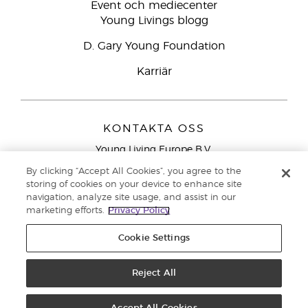
Event och mediecenter
Young Livings blogg
D. Gary Young Foundation
Karriär
KONTAKTA OSS
Young Living Europe B.V.
Peizerweg 97
By clicking “Accept All Cookies”, you agree to the
9727 AJ Groningen
storing of cookies on your device to enhance site
Nederländerna
navigation, analyze site usage, and assist in our
marketing efforts.
Privacy Policy
Kundtjänst – Avgiftsfritt lokalsamtal (ej från
mobiltelefon):
020 793400
Cookie Settings
Upphovsrätt © 2021 Young Living Essential Oils. Med ensamrätt. |
Reject All
Sekretess