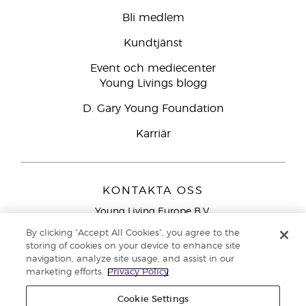
Bli medlem
Kundtjänst
Event och mediecenter
Young Livings blogg
D. Gary Young Foundation
Karriär
KONTAKTA OSS
Young Living Europe B.V.
Peizerweg 97
By clicking “Accept All Cookies”, you agree to the
9727 AJ Groningen
storing of cookies on your device to enhance site
Nederländerna
navigation, analyze site usage, and assist in our
marketing efforts.
Privacy Policy
Kundtjänst – Avgiftsfritt lokalsamtal (ej från
mobiltelefon):
020 793400
Cookie Settings