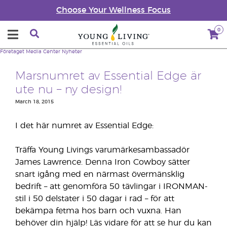
Choose Your Wellness Focus
0
Företaget
Media Center
Nyheter
Marsnumret av Essential Edge är
ute nu – ny design!
March 18, 2015
I det här numret av Essential Edge:
Träffa Young Livings varumärkesambassadör
James Lawrence. Denna Iron Cowboy sätter
snart igång med en närmast övermänsklig
bedrift – att genomföra 50 tävlingar i IRONMAN-
stil i 50 delstater i 50 dagar i rad – för att
bekämpa fetma hos barn och vuxna. Han
behöver din hjälp! Läs vidare för att se hur du kan