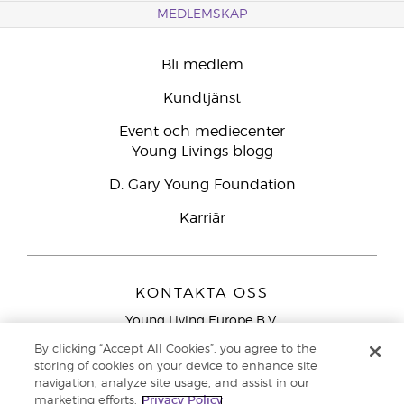
MEDLEMSKAP
Bli medlem
Kundtjänst
Event och mediecenter
Young Livings blogg
D. Gary Young Foundation
Karriär
KONTAKTA OSS
Young Living Europe B.V.
Peizerweg 97
By clicking “Accept All Cookies”, you agree to the
9727 AJ Groningen
storing of cookies on your device to enhance site
Nederländerna
navigation, analyze site usage, and assist in our
marketing efforts.
Privacy Policy
Kundtjänst – Avgiftsfritt lokalsamtal (ej från