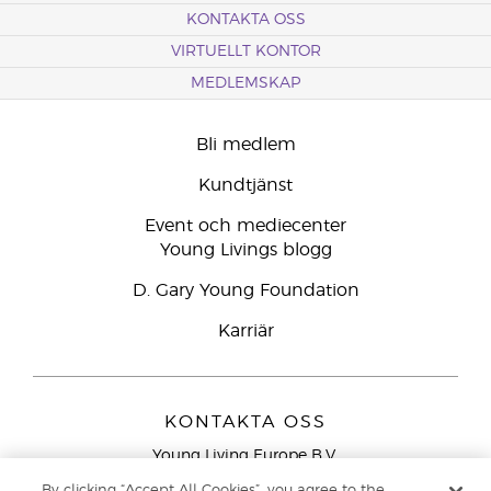
KONTAKTA OSS
VIRTUELLT KONTOR
MEDLEMSKAP
Bli medlem
Kundtjänst
Event och mediecenter
Young Livings blogg
D. Gary Young Foundation
Karriär
KONTAKTA OSS
Young Living Europe B.V.
Peizerweg 97
By clicking “Accept All Cookies”, you agree to the