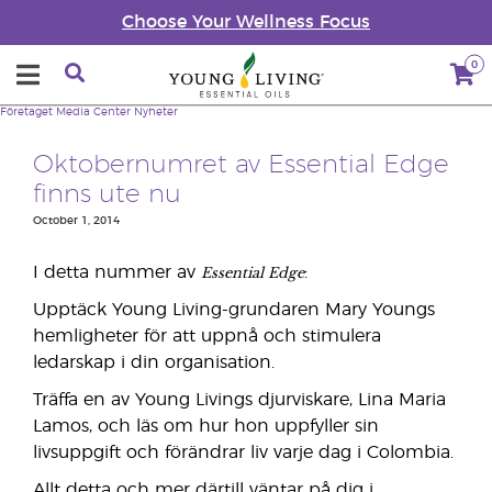
Choose Your Wellness Focus
0
Företaget
Media Center
Nyheter
Oktobernumret av Essential Edge
finns ute nu
October 1, 2014
Essential Edge
I detta nummer av
:
Upptäck Young Living-grundaren Mary Youngs
hemligheter för att uppnå och stimulera
ledarskap i din organisation.
Träffa en av Young Livings djurviskare, Lina Maria
Lamos, och läs om hur hon uppfyller sin
livsuppgift och förändrar liv varje dag i Colombia.
Allt detta och mer därtill väntar på dig i