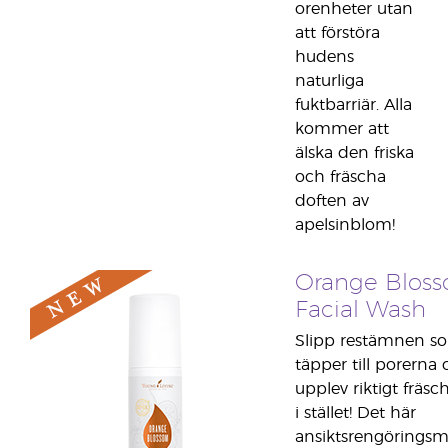
orenheter utan
att förstöra
hudens
naturliga
fuktbarriär. Alla
kommer att
älska den friska
och fräscha
doften av
apelsinblom!
Orange Blos
Facial Wash
Slipp restämnen s
täpper till porerna
upplev riktigt fräs
i stället! Det här
ansiktsrengöringsm