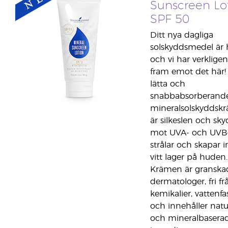
Sunscreen Lo
SPF 50
Ditt nya dagliga
solskyddsmedel är 
och vi har verkligen
fram emot det här!
lätta och
snabbabsorberand
mineralsolskyddsk
är silkeslen och sk
mot UVA- och UVB
strålar och skapar i
vitt lager på huden.
Krämen är granska
dermatologer, fri fr
kemikalier, vattenfa
och innehåller natu
och mineralbasera