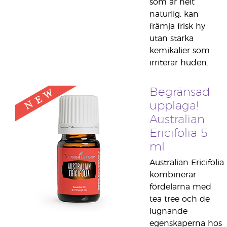
som är helt
naturlig, kan
främja frisk hy
utan starka
kemikalier som
irriterar huden.
Begränsad
upplaga!
Australian
Ericifolia 5
ml
Australian Ericifolia
kombinerar
fördelarna med
tea tree och de
lugnande
egenskaperna hos