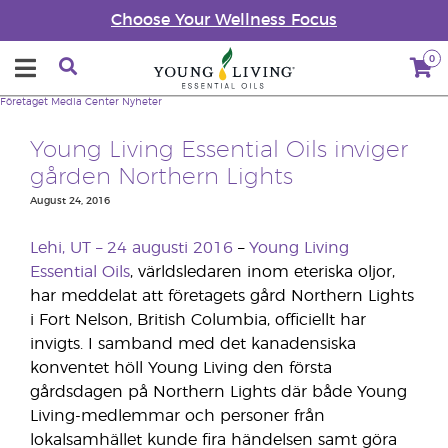
Choose Your Wellness Focus
0
Företaget
Media Center
Nyheter
Young Living Essential Oils inviger
gården Northern Lights
August 24, 2016
Lehi, UT – 24 augusti 2016
–
Young Living
Essential Oils
, världsledaren inom eteriska oljor,
har meddelat att företagets gård Northern Lights
i Fort Nelson, British Columbia, officiellt har
invigts. I samband med det kanadensiska
konventet höll Young Living den första
gårdsdagen på Northern Lights där både Young
Living-medlemmar och personer från
lokalsamhället kunde fira händelsen samt göra