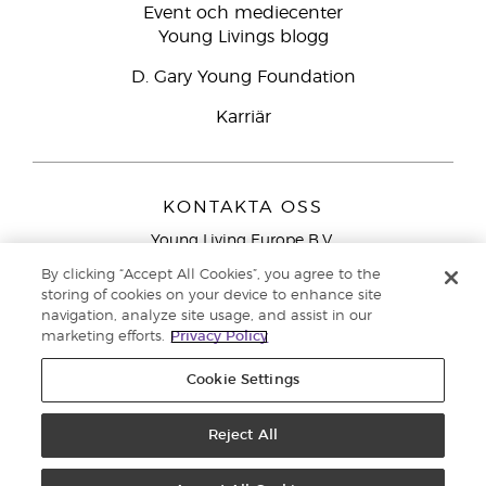
Event och mediecenter
Young Livings blogg
D. Gary Young Foundation
Karriär
KONTAKTA OSS
Young Living Europe B.V.
Peizerweg 97
By clicking “Accept All Cookies”, you agree to the
9727 AJ Groningen
storing of cookies on your device to enhance site
Nederländerna
navigation, analyze site usage, and assist in our
marketing efforts.
Privacy Policy
Kundtjänst – Avgiftsfritt lokalsamtal (ej från
mobiltelefon):
020 793400
Cookie Settings
Upphovsrätt © 2021 Young Living Essential Oils. Med ensamrätt. |
Reject All
Sekretess