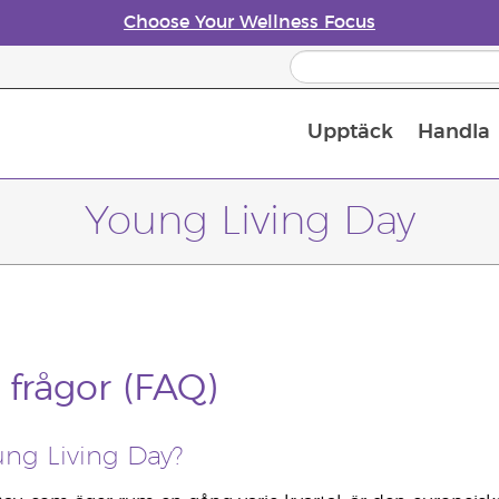
Choose Your Wellness Focus
Upptäck
Handla
Doftspridare till eteriska oljor
Young Living Day
 frågor (FAQ)
ung Living Day?