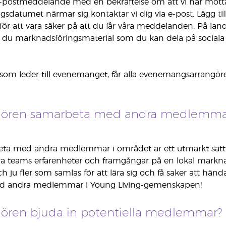
 e-postmeddelande med en bekräftelse om att vi har mott
datumet närmar sig kontaktar vi dig via e-post. Lägg til
för att vara säker på att du får våra meddelanden. På lan
ar du marknadsföringsmaterial som du kan dela på social
om leder till evenemanget, får alla evenemangsarrangör
gören samarbeta med andra medlemmar 
eta med andra medlemmar i området är ett utmärkt sätt 
a teams erfarenheter och framgångar på en lokal marknad s
h ju fler som samlas för att lära sig och få saker att hän
d andra medlemmar i Young Living-gemenskapen!
gören bjuda in potentiella medlemmar?