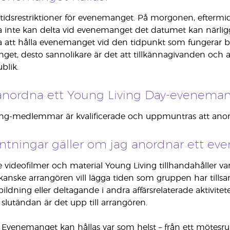
 tidsrestriktioner för evenemanget. På morgonen, efterm
nte kan delta vid evenemanget det datumet kan närli
t hålla evenemanget vid den tidpunkt som fungerar bäst
get, desto sannolikare är det att tillkännagivanden oc
blik.
nordna ett Young Living Day-evenema
ving-medlemmar är kvalificerade och uppmuntras att ano
väntningar gäller om jag anordnar ett e
videofilmer och material Young Living tillhandahåller vara
, kanske arrangören vill lägga tiden som gruppen har till
ildning eller deltagande i andra affärsrelaterade aktivite
slutändan är det upp till arrangören.
Evenemanget kan hållas var som helst – från ett mötesrum 