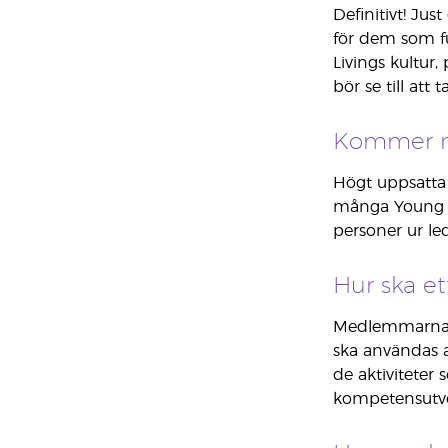
Definitivt! Ju
för dem som fu
Livings kultur
bör se till att
Kommer nå
Högt uppsatta 
många Young Li
personer ur le
Hur ska e
Medlemmarna sk
ska användas a
de aktiviteter
kompetensutve