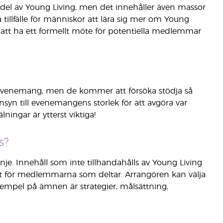
 del av Young Living, men det innehåller även massor
illfälle för människor att lära sig mer om Young
r att ha ett formellt möte för potentiella medlemmar
je evenemang, men de kommer att försöka stödja så
n till evenemangens storlek för att avgöra var
ingar är ytterst viktiga!
s?
. Innehåll som inte tillhandahålls av Young Living
st för medlemmarna som deltar. Arrangören kan välja
xempel på ämnen är strategier, målsättning,