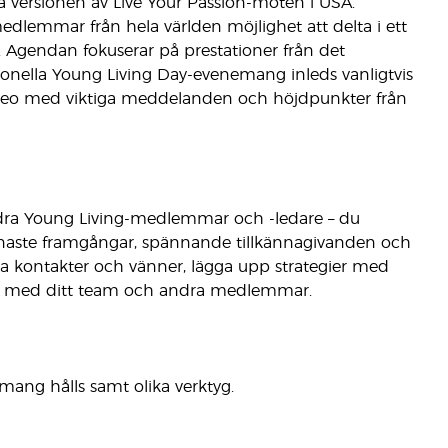
a versionen av Live Your Passion-möten i USA.
edlemmar från hela världen möjlighet att delta i ett
Agendan fokuserar på prestationer från det
ionella Young Living Day-evenemang inleds vanligtvis
deo med viktiga meddelanden och höjdpunkter från
ndra Young Living-medlemmar och -ledare – du
enaste framgångar, spännande tillkännagivanden och
ya kontakter och vänner, lägga upp strategier med
ta med ditt team och andra medlemmar.
ang hålls samt olika verktyg.