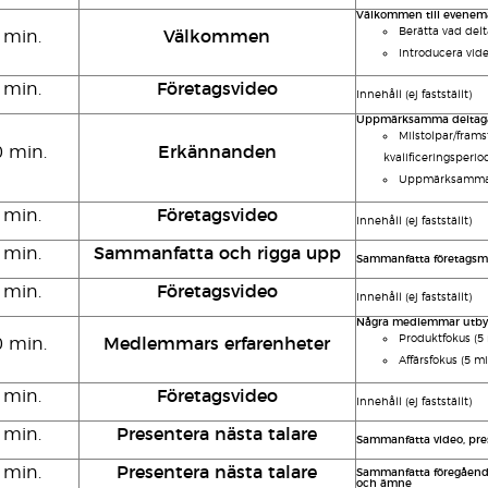
Välkommen till evenem
Berätta vad del
 min.
Välkommen
Introducera vide
 min.
Företagsvideo
Innehåll (ej fastställt)
Uppmärksamma deltagar
Milstolpar/frams
0 min.
Erkännanden
kvalificeringsperio
Uppmärksamma a
 min.
Företagsvideo
Innehåll (ej fastställt)
 min.
Sammanfatta och rigga upp
Sammanfatta företagsme
 min.
Företagsvideo
Innehåll (ej fastställt)
Några medlemmar utbyte
Produktfokus (5 
0 min.
Medlemmars erfarenheter
Affärsfokus (5 mi
 min.
Företagsvideo
Innehåll (ej fastställt)
 min.
Presentera nästa talare
Sammanfatta video, pres
 min.
Presentera nästa talare
Sammanfatta föregående
och ämne