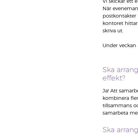
Vi skickar ett
När evenemangs
postkontakter 
kontoret hitt
skriva ut.
Under veckan s
Ska arran
effekt?
Ja! Att samarb
kombinera fler
tillsammans oc
samarbeta me
Ska arran