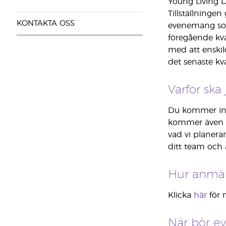
Young Living D
Tillställninge
KONTAKTA OSS
evenemang som
föregående kva
med att enski
det senaste kva
Varför ska
Du kommer int
kommer även a
vad vi planera
ditt team och
Hur anmäl
Klicka
här
för 
När bör e