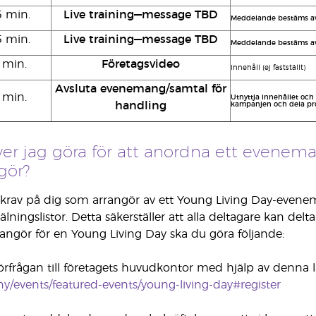
5 min.
Live training—message TBD
Meddelande bestäms av
5 min.
Live training—message TBD
Meddelande bestäms av
 min.
Företagsvideo
Innehåll (ej fastställt)
Avsluta evenemang/samtal för
 min.
Utnyttja innehållet och
handling
kampanjen och dela pr
er jag göra för att anordna ett evenem
gör?
 krav på dig som arrangör av ett Young Living Day-even
lningslistor. Detta säkerställer att alla deltagare kan del
rrangör för en Young Living Day ska du göra följande:
förfrågan till företagets huvudkontor med hjälp av denna l
/events/featured-events/young-living-day#register