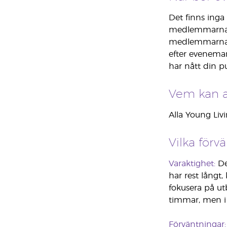
Det finns inga
medlemmarna i
medlemmarna at
efter eveneman
har nått din pu
Vem kan a
Alla Young Li
Vilka för
Varaktighet:
De 
har rest långt
fokusera på utb
timmar, men i 
Förväntningar: