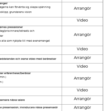
anget!
tagarna kan förvänta sig, skapa spänning
Arrangör
oklipp, grundarens vision
Video
nas prestationer
teg/prisvinnare/retreats och
Arrangör
der
lla som hjälpte till med evenemanget
Video
Arrangör
ddelandet och starta video med berättelser
Video
r erfarenheter/berättar
min.)
Arrangör
n.)
Video
Arrangör
entera nästa talare
Arrangör
 presentation, introducera nästa presentatör