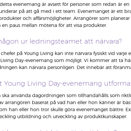
st detta evenemang är avsett för personer som redan är en
nderar på att gå med i ett team. Evenemanget är ett bra t
, produkter och affärsmöjligheter. Arrangörer som planera
 ta en paus mellan mötena för att visa produkter.
gon ur ledningsteamet att närvara?
chefer på Young Living kan inte närvara fysiskt vid var
ving Day-evenemang som möjligt. Vi kommer att ta hänsy
dningen kan närvara personligen. Det innebär att föranmäln
tt Young Living Day-evenemang utforma
a använda dagordningen som tillhandahålls som riktlinje
v arrangören baserat på vad han eller hon känner är bä
 som han eller hon tror skulle göra evenemanget bättre. E
ckling utbildning och utveckling av produktkunskaper.