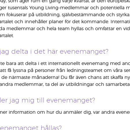
ay, som äger rum en gång varje kvartal, är den europeisk
n ger tusentals Young Living-medlemmar och potentiella m
 fokuserar på utbildning, självbestämmande och styrka. 
rtalet och innehåller planer för det kommande. Internat
lda medlemmar och hela team hyllas och omfattar en vi
rtalet.
 jag delta i det här evenemanget?
e bara att delta i ett internationellt evenemang med a
tt få lyssna på personer från ledningsteamet om våra s
r de närmaste månaderna! Du får även chans att skaffa n
 andra medlemmar, ta del av utbildningar och samarbe
er jag mig till evenemanget?
mer information om hur du anmäler dig, var andra evenem
venemanget hållas?