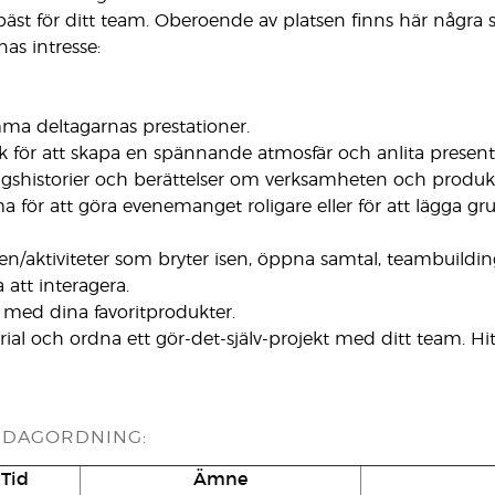
äst för ditt team. Oberoende av platsen finns här några
as intresse:
a deltagarnas prestationer.
 för att skapa en spännande atmosfär och anlita present
gshistorier och berättelser om verksamheten och produk
ma för att göra evenemanget roligare eller för att lägga g
en/aktiviteter som bryter isen, öppna samtal, teambuildi
tt interagera.
g med dina favoritprodukter.
ial och ordna ett gör-det-själv-projekt med ditt team. Hit
 DAGORDNING:
Tid
Ämne