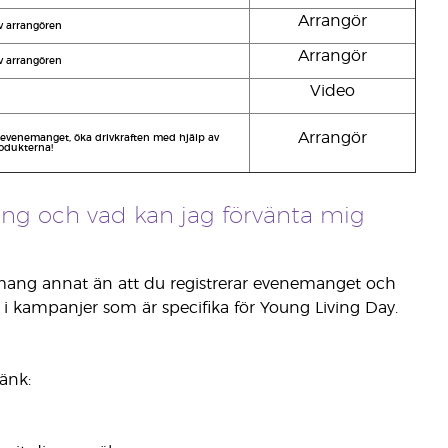
Arrangör
 arrangören
Arrangör
 arrangören
Video
Arrangör
 evenemanget, öka drivkraften med hjälp av
odukterna!
ang och vad kan jag förvänta mig
emang annat än att du registrerar evenemanget och
ta i kampanjer som är specifika för Young Living Day.
änk: