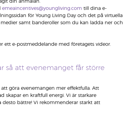
agit din anmälan.
l
emeaincentives@youngliving.com
till dina e-
dningssidan för Young Living Day och det på virtuella
a medier samt banderoller som du kan ladda ner och
er ett e-postmeddelande med företagets videor.
så att evenemanget får större
att göra evenemangen mer effektfulla. Att
kapar en kraftfull energi. Vi är starkare
da desto bättre! Vi rekommenderar starkt att