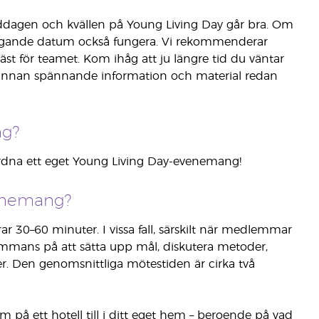
iddagen och kvällen på Young Living Day går bra. Om
ggande datum också fungera. Vi rekommenderar
 för teamet. Kom ihåg att ju längre tid du väntar
h annan spännande information och material redan
ng?
rdna ett eget Young Living Day-evenemang!
venemang?
r 30–60 minuter. I vissa fall, särskilt när medlemmar
sammans på att sätta upp mål, diskutera metoder,
ter. Den genomsnittliga mötestiden är cirka två
på ett hotell till i ditt eget hem – beroende på vad