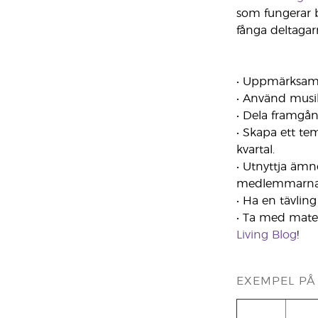
som fungerar b
fånga deltagarn
• Uppmärksamm
• Använd musik
• Dela framgån
• Skapa ett te
kvartal.
• Utnyttja ämn
medlemmarna a
• Ha en tävlin
• Ta med mater
Living Blog
!
EXEMPEL PÅ