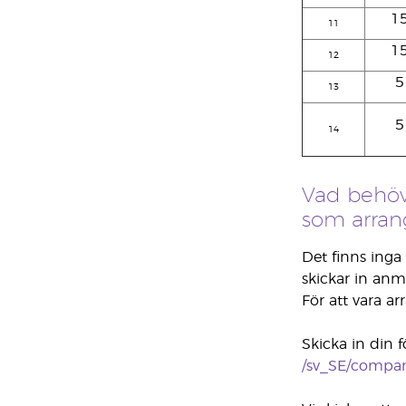
1
11
1
12
5
13
5
14
Vad behöv
som arran
Det finns inga
skickar in anmä
För att vara a
Skicka in din 
/sv_SE/company