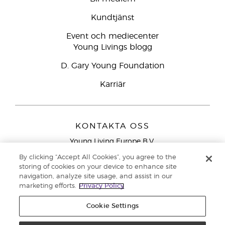
Kundtjänst
Event och mediecenter
Young Livings blogg
D. Gary Young Foundation
Karriär
KONTAKTA OSS
Young Living Europe B.V.
Peizerweg 97
By clicking “Accept All Cookies”, you agree to the
9727 AJ Groningen
storing of cookies on your device to enhance site
Nederländerna
navigation, analyze site usage, and assist in our
marketing efforts.
Privacy Policy
Kundtjänst – Avgiftsfritt lokalsamtal (ej från
mobiltelefon):
020 793400
Cookie Settings