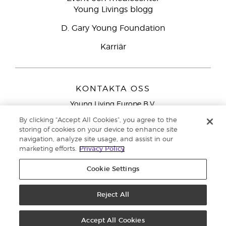
Young Livings blogg
D. Gary Young Foundation
Karriär
KONTAKTA OSS
Young Living Europe B.V.
Peizerweg 97
By clicking “Accept All Cookies”, you agree to the
9727 AJ Groningen
storing of cookies on your device to enhance site
Nederländerna
navigation, analyze site usage, and assist in our
marketing efforts.
Privacy Policy
Kundtjänst – Avgiftsfritt lokalsamtal (ej från
mobiltelefon):
020 793400
Cookie Settings
Upphovsrätt © 2021 Young Living Essential Oils. Med ensamrätt. |
Reject All
Sekretess
Accept All Cookies