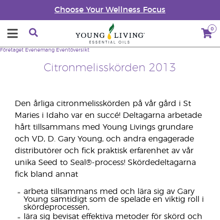
Choose Your Wellness Focus
0
Företaget
Evenemang
Eventöversikt
Citronmelisskörden 2013
Den årliga citronmelisskörden på vår gård i St
Maries i Idaho var en succé! Deltagarna arbetade
hårt tillsammans med Young Livings grundare
och VD, D. Gary Young, och andra engagerade
distributörer och fick praktisk erfarenhet av vår
unika Seed to Seal®-process! Skördedeltagarna
fick bland annat
arbeta tillsammans med och lära sig av Gary
Young samtidigt som de spelade en viktig roll i
skördeprocessen,
lära sig bevisat effektiva metoder för skörd och