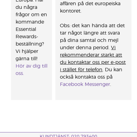
Europa. Har
affären på det europeiska
du några
kontoret.
frågor om en
kommande
Obs: det kan hända att det
Essential
tar något längre att svara
Rewards-
på dina samtal och mejl
beställning?
under denna period.
Vi
Vi hjälper
rekommenderar starkt att
gärna till!
du kontaktar oss per e-post
Hör av dig till
i stället för telefon
. Du kan
oss.
också kontakta oss på
Facebook Messenger
.
KUNDTJÄNST: 020 793400