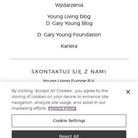
Wydarzenia
Young Living blog
D. Gary Young Blog
D. Gary Young Foundation
Kariera
SKONTAKTUJ SIĘ Z NAMI
Young Living Europe B.V.
Peizerweg 97
By clicking “Accept All Cookies”, you agree to the
9727 AJ Groningen
storing of cookies on your device to enhance site
Holandia
navigation, analyze site usage, and assist in our
marketing efforts.
Privacy Policy
Young Living Europe Ltd - Europejska siedziba
główna:+44 (0) 20 3935 9000
Cookie Settings
Copyright © 2021 Young Living Essential Oils. Wszystkie prawa
zastrzeżone. |
Polityka prywatności
Reject All