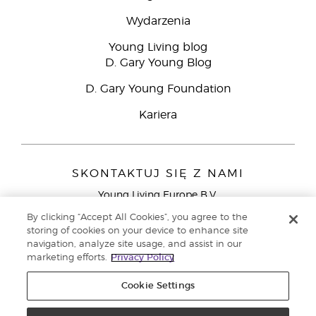
Wydarzenia
Young Living blog
D. Gary Young Blog
D. Gary Young Foundation
Kariera
SKONTAKTUJ SIĘ Z NAMI
Young Living Europe B.V.
Peizerweg 97
By clicking “Accept All Cookies”, you agree to the
9727 AJ Groningen
storing of cookies on your device to enhance site
Holandia
navigation, analyze site usage, and assist in our
marketing efforts.
Privacy Policy
Young Living Europe Ltd - Europejska siedziba
główna:+44 (0) 20 3935 9000
Cookie Settings
Copyright © 2021 Young Living Essential Oils. Wszystkie prawa