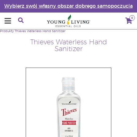
Wybierz swój własny obszar dobrego samopoczucia
0
Produkty
Thieves Waterless Hand Sanitizer
Thieves Waterless Hand
Sanitizer