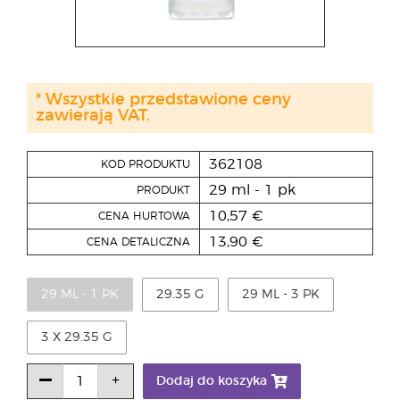
* Wszystkie przedstawione ceny
zawierają VAT.
362108
KOD PRODUKTU
29 ml - 1 pk
PRODUKT
10,57 €
CENA HURTOWA
13,90 €
CENA DETALICZNA
29 ML - 1 PK
29.35 G
29 ML - 3 PK
3 X 29.35 G
Dodaj do koszyka