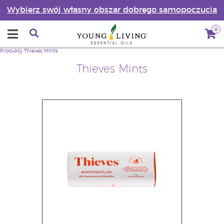
Wybierz swój własny obszar dobrego samopoczucia
0
Produkty
Thieves Mints
Thieves Mints