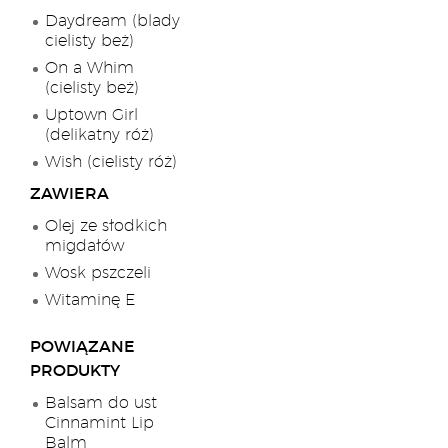
Daydream (blady
cielisty beż)
On a Whim
(cielisty beż)
Uptown Girl
(delikatny róż)
Wish (cielisty róż)
ZAWIERA
Olej ze słodkich
migdałów
Wosk pszczeli
Witaminę E
POWIĄZANE
PRODUKTY
Balsam do ust
Cinnamint Lip
Balm