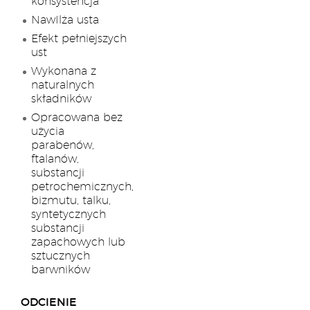
konsystencja
NawIlża usta
Efekt pełniejszych
ust
Wykonana z
naturalnych
składników
Opracowana bez
użycia
parabenów,
ftalanów,
substancji
petrochemicznych,
bizmutu, talku,
syntetycznych
substancji
zapachowych lub
sztucznych
barwników
ODCIENIE