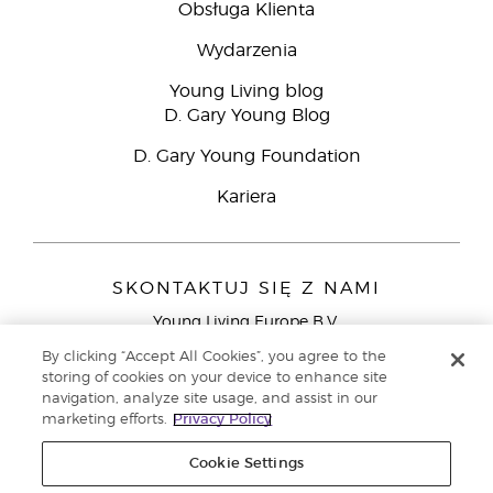
Obsługa Klienta
Wydarzenia
Young Living blog
D. Gary Young Blog
D. Gary Young Foundation
Kariera
SKONTAKTUJ SIĘ Z NAMI
Young Living Europe B.V.
Peizerweg 97
By clicking “Accept All Cookies”, you agree to the
9727 AJ Groningen
storing of cookies on your device to enhance site
Holandia
navigation, analyze site usage, and assist in our
marketing efforts.
Privacy Policy
Young Living Europe Ltd - Europejska siedziba
główna:+44 (0) 20 3935 9000
Cookie Settings