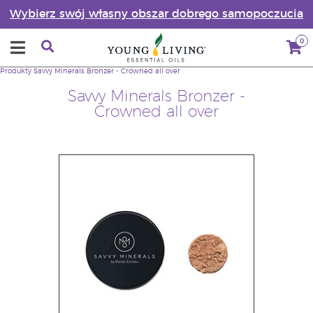
Wybierz swój własny obszar dobrego samopoczucia
0
Produkty
Savvy Minerals Bronzer - Crowned all over
Savvy Minerals Bronzer -
Crowned all over