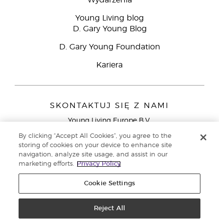
Wydarzenia
Young Living blog
D. Gary Young Blog
D. Gary Young Foundation
Kariera
SKONTAKTUJ SIĘ Z NAMI
Young Living Europe B.V.
Peizerweg 97
By clicking “Accept All Cookies”, you agree to the
9727 AJ Groningen
storing of cookies on your device to enhance site
Holandia
navigation, analyze site usage, and assist in our
marketing efforts.
Privacy Policy
Young Living Europe Ltd - Europejska siedziba
główna:+44 (0) 20 3935 9000
Cookie Settings
Copyright © 2021 Young Living Essential Oils. Wszystkie prawa
zastrzeżone. |
Reject All
Polityka prywatności