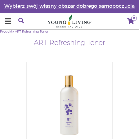
Wybierz swój własny obszar dobrego samopoczucia
0
Produkty
ART Refreshing Toner
ART Refreshing Toner