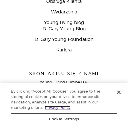
Obsługa Klienta
Wydarzenia
Young Living blog
D. Gary Young Blog
D. Gary Young Foundation
Kariera
SKONTAKTUJ SIĘ Z NAMI
Young Living Europe B.V.
Peizerweg 97
By clicking “Accept All Cookies”, you agree to the
9727 AJ Groningen
storing of cookies on your device to enhance site
Holandia
navigation, analyze site usage, and assist in our
marketing efforts.
Privacy Policy
Young Living Europe Ltd - Europejska siedziba
główna:+44 (0) 20 3935 9000
Cookie Settings