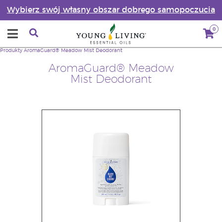
Wybierz swój własny obszar dobrego samopoczucia
0
Produkty
AromaGuard® Meadow Mist Deodorant
AromaGuard® Meadow
Mist Deodorant