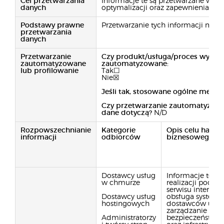
Cel przetwarzania
Informacje te są przetwarzane w celu
danych
optymalizacji oraz zapewnienia bez
Podstawy prawne
Przetwarzanie tych informacji ma u
przetwarzania
danych
Przetwarzanie
Czy produkt/usługa/proces wykorz
zautomatyzowane
zautomatyzowane:
lub profilowanie
Tak☐
Nie☒
Jeśli tak, stosowane ogólne metody 
Czy przetwarzanie zautomatyzow
dane dotyczą?
N/D
Rozpowszechnianie
Kategorie
Opis celu handl
informacji
odbiorców
biznesowego
Dostawcy usług
Informacje te s
w chmurze
realizacji podst
serwisu interneto
Dostawcy usług
obsługa systemó
hostingowych
dostawców usłu
zarządzanie plik
Administratorzy
bezpieczeństwo, 