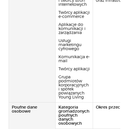
i twórcy stron
oraz infrastruktu
internetowych
Twórcy aplikacji
e-commerce
Aplikacje do
komunikacji i
zarządzania
Usługi
marketingu
cyfrowego
Komunikacja e-
mail
Twórcy aplikacji
Grupa
podmiotów
korporacyjnych
i spółek
powiązanych
Young Living
Poufne dane
Kategoria
Okres przechow
osobowe
gromadzonych
poufnych
danych
osobowych