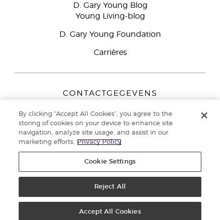
D. Gary Young Blog
Young Living-blog
D. Gary Young Foundation
Carrières
CONTACTGEGEVENS
Young Living Europe B.V.
By clicking “Accept All Cookies”, you agree to the
Peizerweg 97
storing of cookies on your device to enhance site
9727 AJ Groningen
navigation, analyze site usage, and assist in our
Nederland
marketing efforts.
Privacy Policy
Klantenservice:
44-0-1480-710032
Cookie Settings
Auteursrecht © 2021 Young Living Essential Oils. Alle rechten
voorbehouden. |
Reject All
Privacybeleid
Accept All Cookies