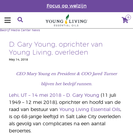
Focus op welzijn
0
Bedrijf
Media Center
News
D. Gary Young, oprichter van
Young Living, overleden
May 14, 2018
CEO Mary Young en President & COO Jared Turner
blijven het bedrijf runnen.
Lehi, UT – 14 mei 2018 – D. Gary Young
(11 juli
1949 – 12 mei 2018), oprichter en hoofd van de
raad van bestuur van
Young Living Essential Oils
,
is op 68-jarige leeftijd in Salt Lake City overleden
als gevolg van complicaties na een aantal
beroertes.