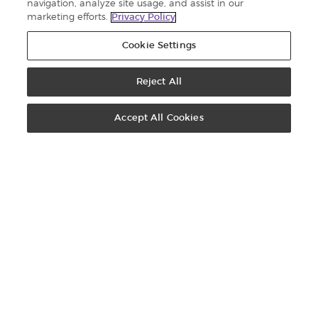
navigation, analyze site usage, and assist in our
marketing efforts.
Privacy Policy
D. Gary Young Blog
Young Living-blog
Cookie Settings
D. Gary Young Foundation
Reject All
Carrières
Accept All Cookies
CONTACTGEGEVENS
Young Living Europe B.V.
Peizerweg 97
9727 AJ Groningen
Nederland
Klantenservice:
44-0-1480-710032
Auteursrecht © 2021 Young Living Essential Oils. Alle rechten
voorbehouden. |
Privacybeleid