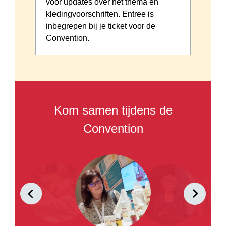
voor updates over het thema en
r
kledingvoorschriften. Entree is
inbegrepen bij je ticket voor de
Convention.
Kom samen tijdens de
Convention
Geniet van momenten en maak