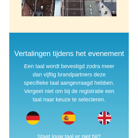
Vertalingen tijdens het evenement
Een taal wordt bevestigd zodra meer
dan vijftig brandpartners deze
specifieke taal aangevraagd hebben.
Vergeet niet om bij de registratie een
taal naar keuze te selecteren.
Staat jouw taal er niet bij?