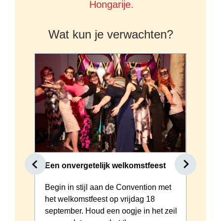
Hongarije.
Wat kun je verwachten?
Een onvergetelijk welkomstfeest
E
Begin in stijl aan de Convention met
D
het welkomstfeest op vrijdag 18
a
s
september. Houd een oogje in het zeil
p