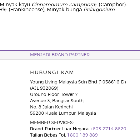
, Minyak kayu
Cinnamomum camphora
† (Camphor),
rii
† (Frankincense), Minyak bunga
Pelargonium
MENJADI BRAND PARTNER
HUBUNGI KAMI
Young Living Malaysia Sdn Bhd (1058616-D)
(AJL 932069)
Ground Floor, Tower 7
Avenue 3, Bangsar South,
No. 8 Jalan Kerinchi
59200 Kuala Lumpur, Malaysia
MEMBER SERVICES:
Brand Partner Luar Negara:
+603 2714 8620
Talian Bebas Tol:
1800 189 889