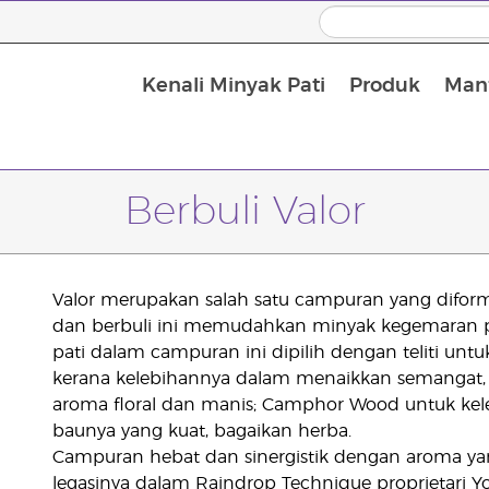
Kenali Minyak Pati
Produk
Manf
Minyak Urut dan Minyak Pembawa
Berbuli Valor
Valor merupakan salah satu campuran yang diformu
dan berbuli ini memudahkan minyak kegemaran p
pati dalam campuran ini dipilih dengan teliti unt
kerana kelebihannya dalam menaikkan semangat, 
aroma floral dan manis; Camphor Wood untuk kel
baunya yang kuat, bagaikan herba.
Campuran hebat dan sinergistik dengan aroma
legasinya dalam Raindrop Technique proprietari Yo