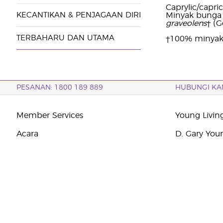
Caprylic/capri
KECANTIKAN & PENJAGAAN DIRI
Minyak bung
graveolens
† (
TERBAHARU DAN UTAMA
†100% minyak 
PESANAN: 1800 189 889
HUBUNGI KA
Member Services
Young Livin
Acara
D. Gary You