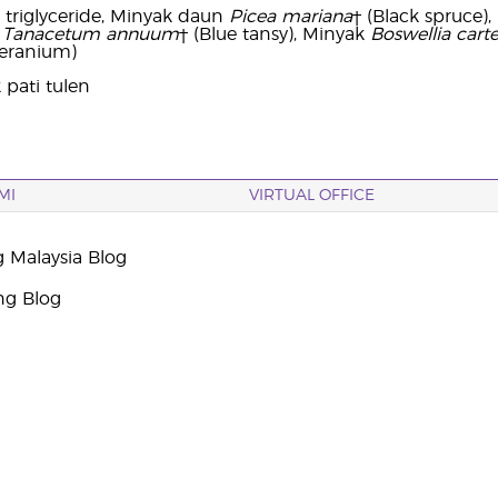
c triglyceride, Minyak daun
Picea mariana
† (Black spruce)
a
Tanacetum annuum
† (Blue tansy), Minyak
Boswellia carte
Geranium)
pati tulen
MI
VIRTUAL OFFICE
g Malaysia Blog
ng Blog