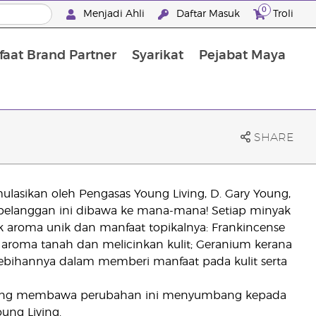
0
Menjadi Ahli
Daftar Masuk
Troli
aat Brand Partner
Syarikat
Pejabat Maya
Mandian, Penjagaan Tubuh dan Rambut
SHARE
lasikan oleh Pengasas Young Living, D. Gary Young,
elanggan ini dibawa ke mana-mana! Setiap minyak
uk aroma unik dan manfaat topikalnya: Frankincense
aroma tanah dan melicinkan kulit; Geranium kerana
ebihannya dalam memberi manfaat pada kulit serta
 yang membawa perubahan ini menyumbang kepada
ung Living.