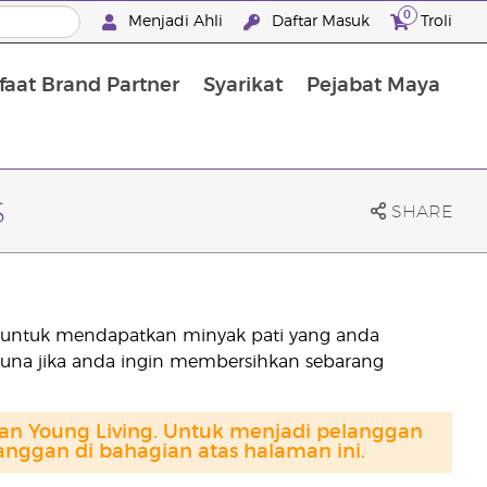
0
Menjadi Ahli
Daftar Masuk
Troli
aat Brand Partner
Syarikat
Pejabat Maya
Mandian, Penjagaan Tubuh dan Rambut
s
SHARE
h untuk mendapatkan minyak pati yang anda
rguna jika anda ingin membersihkan sebarang
gan Young Living. Untuk menjadi pelanggan
anggan di bahagian atas halaman ini.