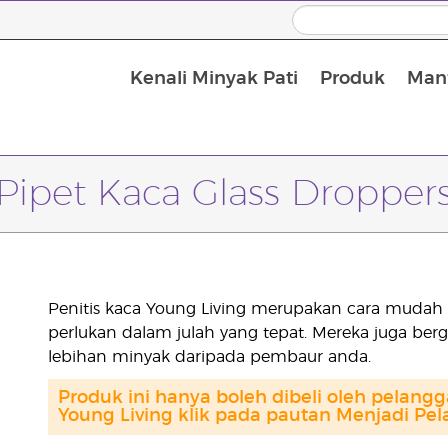
Kenali Minyak Pati
Produk
Manf
Minyak Urut dan Minyak Pembawa
Pipet Kaca Glass Dropper
Penitis kaca Young Living merupakan cara muda
perlukan dalam julah yang tepat. Mereka juga be
lebihan minyak daripada pembaur anda.
Produk ini hanya boleh dibeli oleh pelang
Young Living klik pada pautan Menjadi Pel