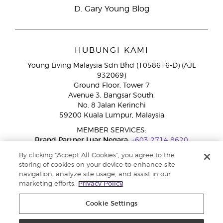
D. Gary Young Blog
HUBUNGI KAMI
Young Living Malaysia Sdn Bhd (1058616-D) (AJL
932069)
Ground Floor, Tower 7
Avenue 3, Bangsar South,
No. 8 Jalan Kerinchi
59200 Kuala Lumpur, Malaysia
MEMBER SERVICES:
Brand Partner Luar Negara:
+603 2714 8620
Talian Bebas Tol:
1800 189 889
By clicking “Accept All Cookies”, you agree to the
WhatsApp:
+60 15 4600 0691
storing of cookies on your device to enhance site
navigation, analyze site usage, and assist in our
marketing efforts.
Privacy Policy
Cookie Settings