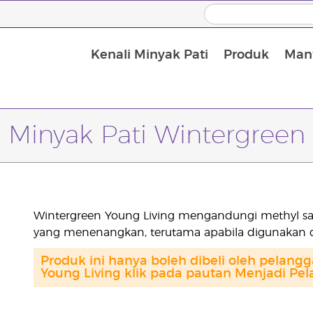
Kenali Minyak Pati
Produk
Manf
Minyak Urut dan Minyak Pembawa
Minyak Pati Wintergreen
Wintergreen Young Living mengandungi methyl salic
yang menenangkan, terutama apabila digunakan 
Produk ini hanya boleh dibeli oleh pelang
Young Living klik pada pautan Menjadi Pel