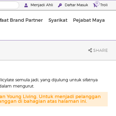
0
Menjadi Ahli
Daftar Masuk
Troli
aat Brand Partner
Syarikat
Pejabat Maya
Mandian, Penjagaan Tubuh dan Rambut
SHARE
ylate semula jadi, yang dijulung untuk sifatnya
dalam mengurut.
gan Young Living. Untuk menjadi pelanggan
anggan di bahagian atas halaman ini.