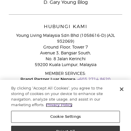
D. Gary Young Blog
HUBUNGI KAMI
Young Living Malaysia Sdn Bhd (1058616-D) (AJL
932069)
Ground Floor, Tower 7
Avenue 3, Bangsar South,
No. 8 Jalan Kerinchi
59200 Kuala Lumpur, Malaysia
MEMBER SERVICES:
Brand Partner Luar Negara:
+603 2714 8620
Talian Bebas Tol:
1800 189 889
By clicking “Accept All Cookies”, you agree to the
WhatsApp:
+60 15 4600 0691
storing of cookies on your device to enhance site
navigation, analyze site usage, and assist in our
marketing efforts.
Privacy Policy
Cookie Settings