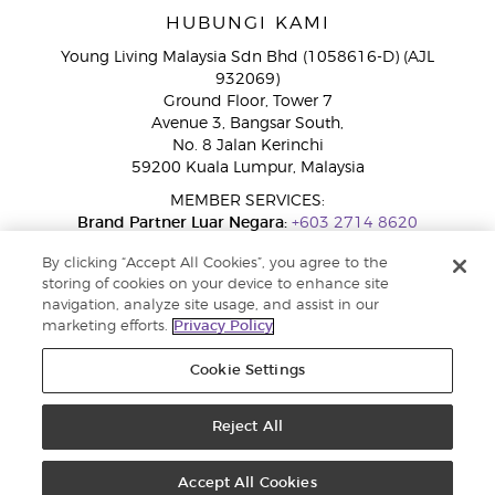
HUBUNGI KAMI
Young Living Malaysia Sdn Bhd (1058616-D) (AJL
932069)
Ground Floor, Tower 7
Avenue 3, Bangsar South,
No. 8 Jalan Kerinchi
59200 Kuala Lumpur, Malaysia
MEMBER SERVICES:
Brand Partner Luar Negara:
+603 2714 8620
Talian Bebas Tol:
1800 189 889
By clicking “Accept All Cookies”, you agree to the
WhatsApp:
+60 15 4600 0691
storing of cookies on your device to enhance site
navigation, analyze site usage, and assist in our
marketing efforts.
Privacy Policy
Cookie Settings
Reject All
Copyright © 2026 Young Living Essential Oils. Hak cipta terpelihara |
Dasar Privasi
Accept All Cookies