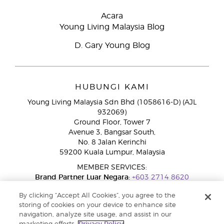
Acara
Young Living Malaysia Blog
D. Gary Young Blog
HUBUNGI KAMI
Young Living Malaysia Sdn Bhd (1058616-D) (AJL
932069)
Ground Floor, Tower 7
Avenue 3, Bangsar South,
No. 8 Jalan Kerinchi
59200 Kuala Lumpur, Malaysia
MEMBER SERVICES:
Brand Partner Luar Negara:
+603 2714 8620
Talian Bebas Tol:
1800 189 889
By clicking “Accept All Cookies”, you agree to the
WhatsApp:
+60 15 4600 0691
storing of cookies on your device to enhance site
navigation, analyze site usage, and assist in our