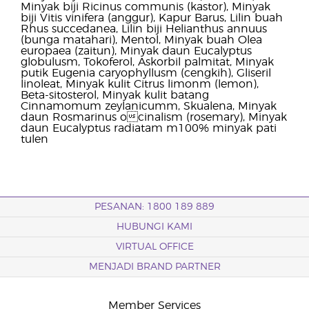
Minyak biji Ricinus communis (kastor), Minyak
biji Vitis vinifera (anggur), Kapur Barus, Lilin buah
Rhus succedanea, Lilin biji Helianthus annuus
(bunga matahari), Mentol, Minyak buah Olea
europaea (zaitun), Minyak daun Eucalyptus
globulusm, Tokoferol, Askorbil palmitat, Minyak
putik Eugenia caryophyllusm (cengkih), Gliseril
linoleat, Minyak kulit Citrus limonm (lemon),
Beta-sitosterol, Minyak kulit batang
Cinnamomum zeylanicumm, Skualena, Minyak
daun Rosmarinus ocinalism (rosemary), Minyak
daun Eucalyptus radiatam m100% minyak pati
tulen
PESANAN: 1800 189 889
HUBUNGI KAMI
VIRTUAL OFFICE
MENJADI BRAND PARTNER
Member Services