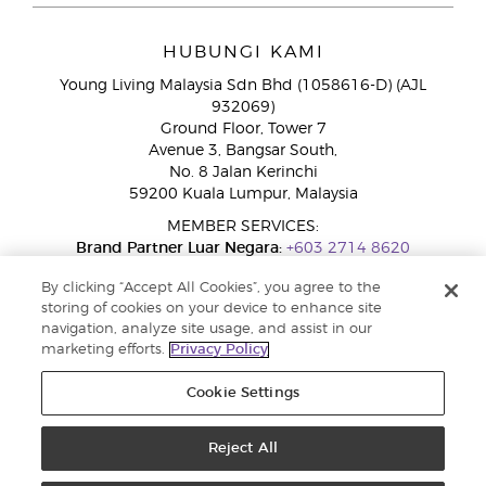
HUBUNGI KAMI
Young Living Malaysia Sdn Bhd (1058616-D) (AJL
932069)
Ground Floor, Tower 7
Avenue 3, Bangsar South,
No. 8 Jalan Kerinchi
59200 Kuala Lumpur, Malaysia
MEMBER SERVICES:
Brand Partner Luar Negara:
+603 2714 8620
Talian Bebas Tol:
1800 189 889
By clicking “Accept All Cookies”, you agree to the
WhatsApp:
+60 15 4600 0691
storing of cookies on your device to enhance site
navigation, analyze site usage, and assist in our
marketing efforts.
Privacy Policy
Cookie Settings
Reject All
Copyright © 2026 Young Living Essential Oils. Hak cipta terpelihara |