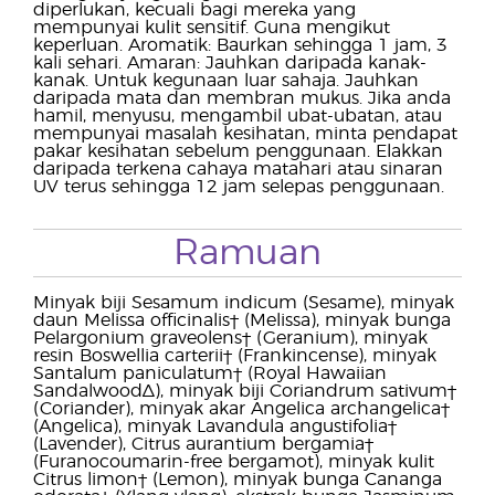
diperlukan, kecuali bagi mereka yang
mempunyai kulit sensitif. Guna mengikut
keperluan. Aromatik: Baurkan sehingga 1 jam, 3
kali sehari. Amaran: Jauhkan daripada kanak-
kanak. Untuk kegunaan luar sahaja. Jauhkan
daripada mata dan membran mukus. Jika anda
hamil, menyusu, mengambil ubat-ubatan, atau
mempunyai masalah kesihatan, minta pendapat
pakar kesihatan sebelum penggunaan. Elakkan
daripada terkena cahaya matahari atau sinaran
UV terus sehingga 12 jam selepas penggunaan.
Ramuan
Minyak biji Sesamum indicum (Sesame), minyak
daun Melissa officinalis† (Melissa), minyak bunga
Pelargonium graveolens† (Geranium), minyak
resin Boswellia carterii† (Frankincense), minyak
Santalum paniculatum† (Royal Hawaiian
Sandalwood∆), minyak biji Coriandrum sativum†
(Coriander), minyak akar Angelica archangelica†
(Angelica), minyak Lavandula angustifolia†
(Lavender), Citrus aurantium bergamia†
(Furanocoumarin-free bergamot), minyak kulit
Citrus limon† (Lemon), minyak bunga Cananga