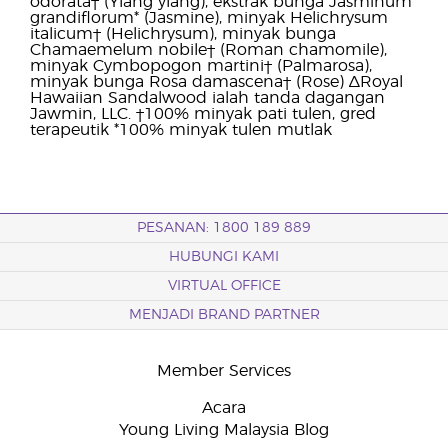
odorata† (Ylang ylang), ekstrak bunga Jasminum
grandiflorum* (Jasmine), minyak Helichrysum
italicum† (Helichrysum), minyak bunga
Chamaemelum nobile† (Roman chamomile),
minyak Cymbopogon martini† (Palmarosa),
minyak bunga Rosa damascena† (Rose) ∆Royal
Hawaiian Sandalwood ialah tanda dagangan
Jawmin, LLC. †100% minyak pati tulen, gred
terapeutik *100% minyak tulen mutlak
PESANAN: 1800 189 889
HUBUNGI KAMI
VIRTUAL OFFICE
MENJADI BRAND PARTNER
Member Services
Acara
Young Living Malaysia Blog