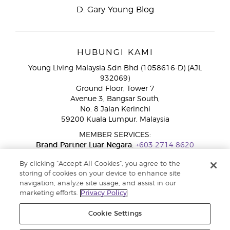
D. Gary Young Blog
HUBUNGI KAMI
Young Living Malaysia Sdn Bhd (1058616-D) (AJL
932069)
Ground Floor, Tower 7
Avenue 3, Bangsar South,
No. 8 Jalan Kerinchi
59200 Kuala Lumpur, Malaysia
MEMBER SERVICES:
Brand Partner Luar Negara:
+603 2714 8620
Talian Bebas Tol:
1800 189 889
By clicking “Accept All Cookies”, you agree to the
WhatsApp:
+60 15 4600 0691
storing of cookies on your device to enhance site
navigation, analyze site usage, and assist in our
marketing efforts.
Privacy Policy
Cookie Settings