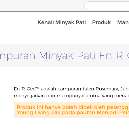
Kenali Minyak Pati
Produk
Manf
Minyak Urut dan Minyak Pembawa
puran Minyak Pati En-R
En-R-Gee™ adalah campuran tulen Rosemary, Junip
menyegarkan dan mempunyai aroma yang menaik
Produk ini hanya boleh dibeli oleh pelang
Young Living klik pada pautan Menjadi Pel