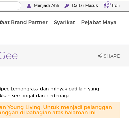
0
Menjadi Ahli
Daftar Masuk
Troli
aat Brand Partner
Syarikat
Pejabat Maya
Mandian, Penjagaan Tubuh dan Rambut
-Gee
SHARE
er, Lemongrass, dan minyak pati lain yang
kan semangat dan bertenaga.
gan Young Living. Untuk menjadi pelanggan
anggan di bahagian atas halaman ini.