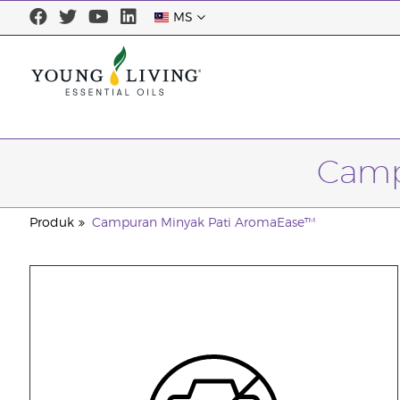
MS
Camp
Produk
Campuran Minyak Pati AromaEase™