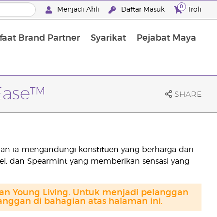
0
Menjadi Ahli
Daftar Masuk
Troli
aat Brand Partner
Syarikat
Pejabat Maya
Mandian, Penjagaan Tubuh dan Rambut
Ease™
SHARE
n ia mengandungi konstituen yang berharga dari
el, dan Spearmint yang memberikan sensasi yang
gan Young Living. Untuk menjadi pelanggan
anggan di bahagian atas halaman ini.