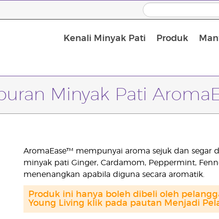
Kenali Minyak Pati
Produk
Manf
Minyak Urut dan Minyak Pembawa
uran Minyak Pati Aroma
AromaEase™ mempunyai aroma sejuk dan segar da
minyak pati Ginger, Cardamom, Peppermint, Fenn
menenangkan apabila diguna secara aromatik.
Produk ini hanya boleh dibeli oleh pelang
Young Living klik pada pautan Menjadi Pel