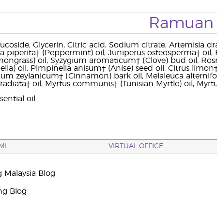
Ramuan
ucoside, Glycerin, Citric acid, Sodium citrate, Artemisia dr
ha piperita† (Peppermint) oil, Juniperus osteosperma† oi
mongrass) oil, Syzygium aromaticum† (Clove) bud oil, Ros
ella) oil, Pimpinella anisum† (Anise) seed oil, Citrus limo
m zeylanicum† (Cinnamon) bark oil, Melaleuca alternifolia
s radiata† oil, Myrtus communis† (Tunisian Myrtle) oil, My
ential oil
MI
VIRTUAL OFFICE
g Malaysia Blog
ng Blog