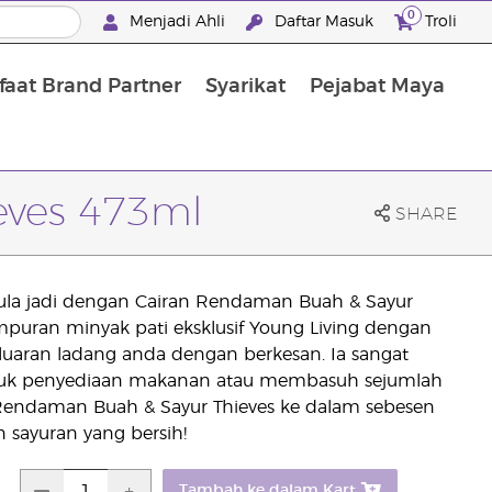
0
Menjadi Ahli
Daftar Masuk
Troli
aat Brand Partner
Syarikat
Pejabat Maya
Mandian, Penjagaan Tubuh dan Rambut
eves 473ml
SHARE
ula jadi dengan Cairan Rendaman Buah & Sayur
mpuran minyak pati eksklusif Young Living dengan
luaran ladang anda dengan berkesan. Ia sangat
tuk penyediaan makanan atau membasuh sejumlah
 Rendaman Buah & Sayur Thieves ke dalam sebesen
 sayuran yang bersih!
Tambah ke dalam Kart