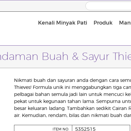
Kenali Minyak Pati
Produk
Manf
Minyak Urut dan Minyak Pembawa
ndaman Buah & Sayur Thi
Nikmati buah dan sayuran anda dengan cara sem
Thieves! Formula unik ini menggabungkan tiga ca
pelbagai bahan semula jadi lain untuk mencuci ke
pekat untuk kegunaan tahan lama. Sempurna un
besar keluaran ladang. Tambahkan sedikit Cairan
air. Kemudian, rendam, bilas dan nikmati buah dan
5352515
ITEM NO.