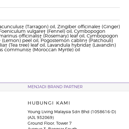
acunculus† (Tarragon) oil, Zingiber officinale† (Ginger)
l, Foeniculum vulgare† (Fennel) oil, Cymbopogon
marinus officinalis† (Rosemary) leaf oil, Cymbopogon
n† (Lemon) peel oil, Pogostemon cablin† (Patchouli)
† (Tea tree) leaf oil, Lavandula hybrida† (Lavandin)
rtus communis† (Moroccan Myrtle) oil
MENJADI BRAND PARTNER
HUBUNGI KAMI
Young Living Malaysia Sdn Bhd (1058616-D)
(AJL 932069)
Ground Floor, Tower 7