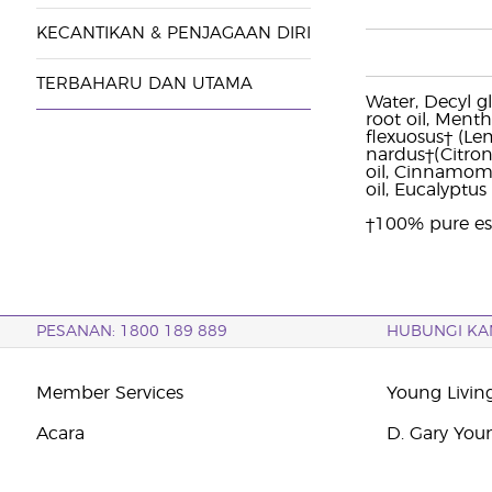
KECANTIKAN & PENJAGAAN DIRI
TERBAHARU DAN UTAMA
Water, Decyl gl
root oil, Ment
flexuosus† (Le
nardus†(Citron
oil, Cinnamomu
oil, Eucalyptu
†100% pure ess
PESANAN: 1800 189 889
HUBUNGI KA
Member Services
Young Livin
Acara
D. Gary You