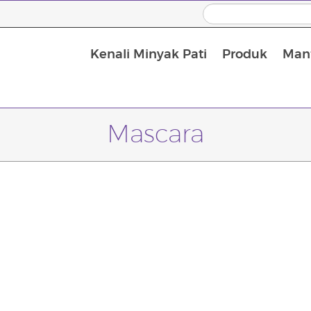
Kenali Minyak Pati
Produk
Manf
Minyak Urut dan Minyak Pembawa
Mascara