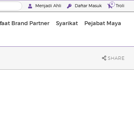
0
Menjadi Ahli
Daftar Masuk
Troli
aat Brand Partner
Syarikat
Pejabat Maya
Mandian, Penjagaan Tubuh dan Rambut
SHARE