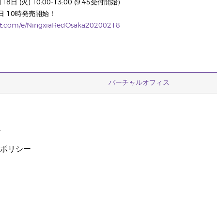
日 (火) 10:00-13:00 (9:45受付開始)
日 10時発売開始！
gist.com/e/NingxiaRedOsaka20200218
バーチャルオフィス
ー
ーポリシー
ザ