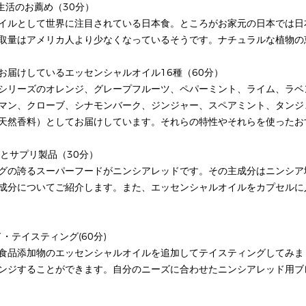
食生活のお薦め（30分）
イルとして世界に注目されている日本食。ところがお家元の日本では日
取量はアメリカ人より少なくなっているそうです。ナチュラルな植物の
てお届けしているエッセンシャルオイル16種（60分）
シリーズのオレンジ、グレープフルーツ、ペパーミント、ライム、ラベ
マン、クローブ、シナモンバーク、ジンジャー、スペアミント、タンジ
天然香料）としてお届けしています。それらの特性やそれらを使ったお
ドとサプリ製品（30分）
グの誇るスーパーフードがニンシアレッドです。その主成分はニンシア
成分についてご紹介します。また、エッセンシャルオイルをカプセルに
ド・テイスティング(60分)
食品添加物のエッセンシャルオイルを追加してテイスティングしてみま
ンジすることができます。自分のニーズに合わせたニンシアレッド用ブ