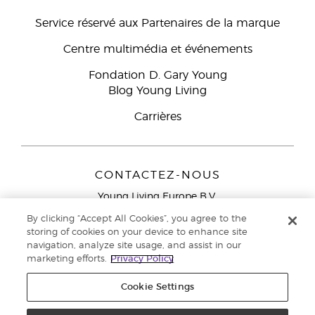
Service réservé aux Partenaires de la marque
Centre multimédia et événements
Fondation D. Gary Young
Blog Young Living
Carrières
CONTACTEZ-NOUS
Young Living Europe B.V.
Peizerweg 97
By clicking “Accept All Cookies”, you agree to the
9727 AJ Groningen
storing of cookies on your device to enhance site
Netherlands
navigation, analyze site usage, and assist in our
marketing efforts.
Privacy Policy
Service réservé aux Partenaires de la marque
0800 917
791
Cookie Settings
Copyright © 2021 Young Living Essential Oils. Tous droits réservés. |