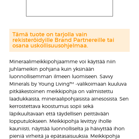
Tämä tuote on tarjolla vain
rekisteröidyille Brand Partnereille tai
osana uskollisuusohjelmaa.
Mineraalimeikkipohjaamme voi käyttää niin
juhlameikin pohjana kuin yksinään
luonnollisemman ilmeen luomiseen. Savvy
Minerals by Young Living™ -valikoimaan kuuluva
pitkäkestoinen meikkipohja on valmistettu
laadukkaista, mineraalipohjaisista ainesosista. Sen
kerrostettava koostumus sopii sekä
läpikuultavaan että täydellisen peittävään
lopputulokseen. Meikkipohja levittyy iholle
kauniisti, näyttää luonnolliselta ja häivyttää ihon
pieniä virheitä ja epätasaisuuksia. Meikkipohja