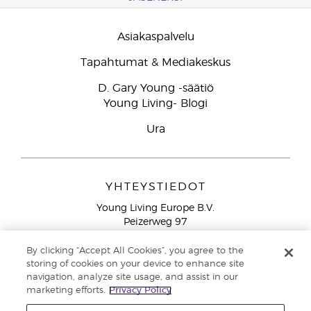
Asiakaspalvelu
Tapahtumat & Mediakeskus
D. Gary Young -säätiö
Young Living- Blogi
Ura
YHTEYSTIEDOT
Young Living Europe B.V.
Peizerweg 97
9727 AJ Groningen
Netherlands
By clicking “Accept All Cookies”, you agree to the
storing of cookies on your device to enhance site
Ilmainen yhteydenotto lankanumeroista Suomesta
0800
navigation, analyze site usage, and assist in our
913 239
marketing efforts.
Privacy Policy
Email: asiakaspalvelu@youngliving.com