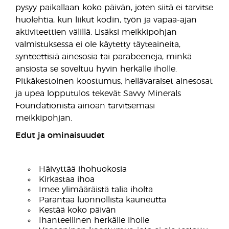
pysyy paikallaan koko päivän, joten siitä ei tarvitse
huolehtia, kun liikut kodin, työn ja vapaa-ajan
aktiviteettien välillä. Lisäksi meikkipohjan
valmistuksessa ei ole käytetty täyteaineita,
synteettisiä ainesosia tai parabeeneja, minkä
ansiosta se soveltuu hyvin herkälle iholle.
Pitkäkestoinen koostumus, hellävaraiset ainesosat
ja upea lopputulos tekevät Savvy Minerals
Foundationista ainoan tarvitsemasi
meikkipohjan.
Edut ja ominaisuudet
Häivyttää ihohuokosia
Kirkastaa ihoa
Imee ylimääräistä talia iholta
Parantaa luonnollista kauneutta
Kestää koko päivän
Ihanteellinen herkälle iholle