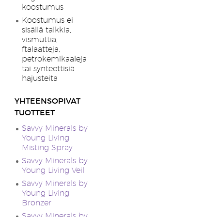
koostumus
Koostumus ei
sisällä talkkia,
vismuttia,
ftalaatteja,
petrokemikaaleja
tai synteettisiä
hajusteita
YHTEENSOPIVAT
TUOTTEET
Savvy Minerals by
Young Living
Misting Spray
Savvy Minerals by
Young Living Veil
Savvy Minerals by
Young Living
Bronzer
Savvy Minerals by