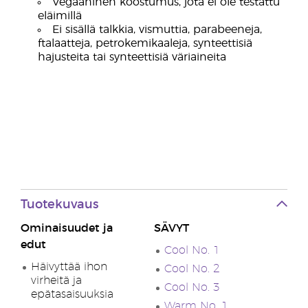
Vegaaninen koostumus, jota ei ole testattu
eläimillä
Ei sisällä talkkia, vismuttia, parabeeneja,
ftalaatteja, petrokemikaaleja, synteettisiä
hajusteita tai synteettisiä väriaineita
Tuotekuvaus
Ominaisuudet ja
SÄVYT
edut
Cool No. 1
Häivyttää ihon
Cool No. 2
virheitä ja
Cool No. 3
epätasaisuuksia
Warm No. 1