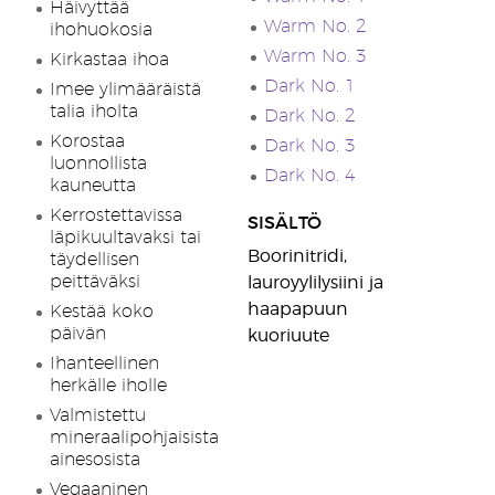
Häivyttää
Warm No. 2
ihohuokosia
Warm No. 3
Kirkastaa ihoa
Dark No. 1
Imee ylimääräistä
talia iholta
Dark No. 2
Korostaa
Dark No. 3
luonnollista
Dark No. 4
kauneutta
Kerrostettavissa
SISÄLTÖ
läpikuultavaksi tai
Boorinitridi,
täydellisen
peittäväksi
lauroyylilysiini ja
haapapuun
Kestää koko
päivän
kuoriuute
Ihanteellinen
herkälle iholle
Valmistettu
mineraalipohjaisista
ainesosista
Vegaaninen