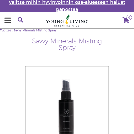
Valitse mihin hyvinvoinnin osa-alueeseen haluat
panostaa
0
Tuotteet
Savvy Minerals Misting Spray
Savvy Minerals Misting
Spray