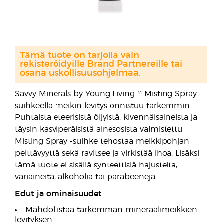
Tämä tuote on tarjolla vain
rekisteröidyille Brand Partnereille tai
osana uskollisuusohjelmaa.
Savvy Minerals by Young Living™ Misting Spray -
suihkeella meikin levitys onnistuu tarkemmin.
Puhtaista eteerisistä öljyistä, kivennäisaineista ja
täysin kasviperäisistä ainesosista valmistettu
Misting Spray -suihke tehostaa meikkipohjan
peittävyyttä sekä ravitsee ja virkistää ihoa. Lisäksi
tämä tuote ei sisällä synteettisiä hajusteita,
väriaineita, alkoholia tai parabeeneja.
Edut ja ominaisuudet
Mahdollistaa tarkemman mineraalimeikkien
levityksen