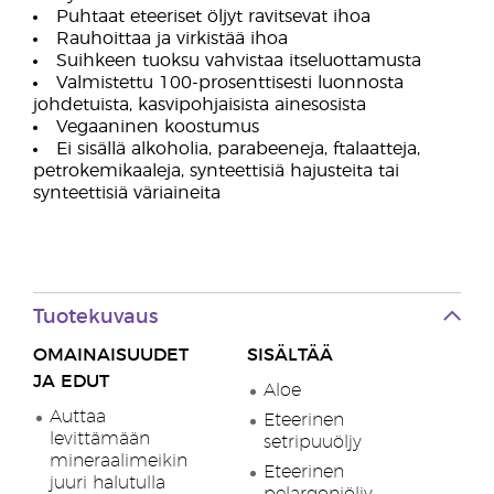
Puhtaat eteeriset öljyt ravitsevat ihoa
Rauhoittaa ja virkistää ihoa
Suihkeen tuoksu vahvistaa itseluottamusta
Valmistettu 100-prosenttisesti luonnosta
johdetuista, kasvipohjaisista ainesosista
Vegaaninen koostumus
Ei sisällä alkoholia, parabeeneja, ftalaatteja,
petrokemikaaleja, synteettisiä hajusteita tai
synteettisiä väriaineita
Tuotekuvaus
OMAINAISUUDET
SISÄLTÄÄ
JA EDUT
Aloe
Auttaa
Eteerinen
levittämään
setripuuöljy
mineraalimeikin
Eteerinen
juuri halutulla