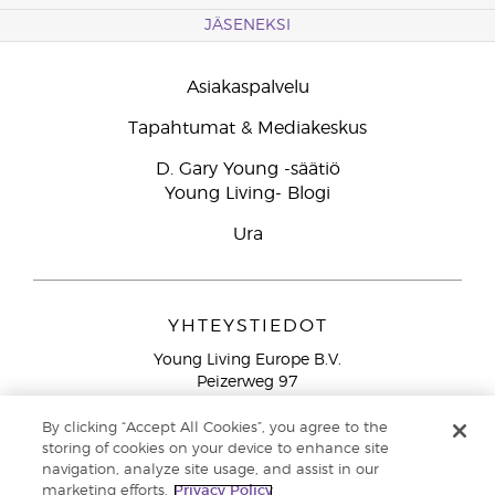
JÄSENEKSI
Asiakaspalvelu
Tapahtumat & Mediakeskus
D. Gary Young -säätiö
Young Living- Blogi
Ura
YHTEYSTIEDOT
Young Living Europe B.V.
Peizerweg 97
9727 AJ Groningen
Netherlands
By clicking “Accept All Cookies”, you agree to the
storing of cookies on your device to enhance site
Ilmainen yhteydenotto lankanumeroista Suomesta
0800
navigation, analyze site usage, and assist in our
913 239
marketing efforts.
Privacy Policy