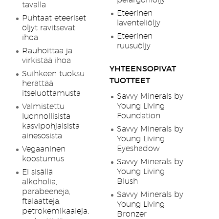
pelargoniöljy
tavalla
Eteerinen
Puhtaat eteeriset
laventeliöljy
öljyt ravitsevat
Eteerinen
ihoa
ruusuöljy
Rauhoittaa ja
virkistää ihoa
YHTEENSOPIVAT
Suihkeen tuoksu
TUOTTEET
herättää
itseluottamusta
Savvy Minerals by
Young Living
Valmistettu
Foundation
luonnollisista
kasvipohjaisista
Savvy Minerals by
ainesosista
Young Living
Eyeshadow
Vegaaninen
koostumus
Savvy Minerals by
Young Living
Ei sisällä
Blush
alkoholia,
parabeeneja,
Savvy Minerals by
ftalaatteja,
Young Living
petrokemikaaleja,
Bronzer