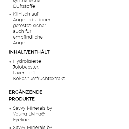
synthetische
Duftstoffe
Klinisch auf
Augenirritationen
getestet; sicher
auch für
empfindliche
Augen
INHALT/ENTHÄLT
Hydrolisierte
Jojobaester,
Lavendelöl,
Kokosnussfruchtextrakt
ERGÄNZENDE
PRODUKTE
Savvy Minerals by
Young Living®
Eyeliner
Savvy Minerals by