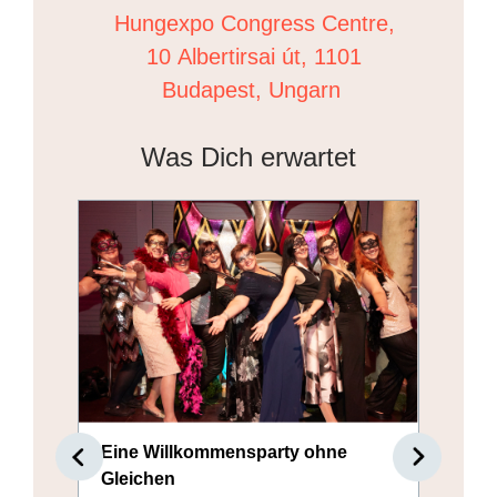
Hungexpo Congress Centre,
10 Albertirsai út, 1101
Budapest, Ungarn
Was Dich erwartet
Eine Willkommensparty ohne
E
Gleichen