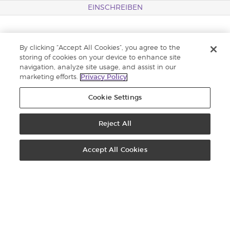
EINSCHREIBEN
Einschreiben für Brand Partner
By clicking “Accept All Cookies”, you agree to the
Kundenservice
storing of cookies on your device to enhance site
navigation, analyze site usage, and assist in our
Veranstaltungs- & Medienzentrum
marketing efforts.
Privacy Policy
D. Gary Young Foundation
Cookie Settings
Karriere
Young Living Blog
Reject All
D. Gary Young Blog
Accept All Cookies
Datenschutz
KONTAKT
Young Living Europe B.V.