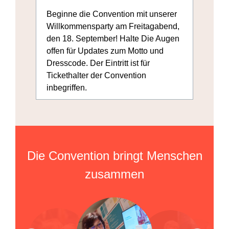
U
Beginne die Convention mit unserer
S
Willkommensparty am Freitagabend,
H
den 18. September! Halte Die Augen
L
offen für Updates zum Motto und
Dresscode. Der Eintritt ist für
Tickethalter der Convention
inbegriffen.
Die Convention bringt Menschen
zusammen