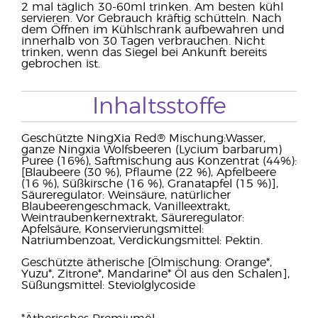
2 mal täglich 30-60ml trinken. Am besten kühl
servieren. Vor Gebrauch kräftig schütteln. Nach
dem Öffnen im Kühlschrank aufbewahren und
innerhalb von 30 Tagen verbrauchen. Nicht
trinken, wenn das Siegel bei Ankunft bereits
gebrochen ist.
Inhaltsstoffe
Geschützte NingXia Red® Mischung:Wasser,
ganze Ningxia Wolfsbeeren (Lycium barbarum)
Puree (16%), Saftmischung aus Konzentrat (44%):
[Blaubeere (30 %), Pflaume (22 %), Apfelbeere
(16 %), Süßkirsche (16 %), Granatapfel (15 %)],
Säureregulator: Weinsäure, natürlicher
Blaubeerengeschmack, Vanilleextrakt,
Weintraubenkernextrakt, Säureregulator:
Apfelsäure, Konservierungsmittel:
Natriumbenzoat, Verdickungsmittel: Pektin.
Geschützte ätherische [Ölmischung: Orange*,
Yuzu*, Zitrone*, Mandarine* Öl aus den Schalen],
Süßungsmittel: Steviolglycoside