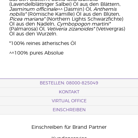
(Lavendelblättriger Salbei) Öl aus den Blättern,
Jasminum officinale^^
(Jasmin) Öl,
Anthemis
nobilis*
(Römische Kamille) Öl aus den Blüten,
Picea mariana*
(Northern Lights Schwarzfichte)
Öl aus den Nadeln,
Cymbopogon martini*
(Palmarosa) Öl,
Vetiveria zizanoides*
(Vetivergras)
Öl aus den Wurzeln.
*100% reines ätherisches Öl
^^100% pures Absolue
BESTELLEN: 08000-825049
KONTAKT
VIRTUAL OFFICE
EINSCHREIBEN
Einschreiben für Brand Partner