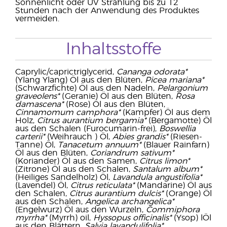
Sonnenlicht oder UV Strahlung bis zu 12
Stunden nach der Anwendung des Produktes
vermeiden.
Inhaltsstoffe
Caprylic/caprictriglycerid,
Cananga odorata*
(Ylang Ylang) Öl aus den Blüten,
Picea mariana*
(Schwarzfichte) Öl aus den Nadeln,
Pelargonium
graveolens*
(Geranie) Öl aus den Blüten,
Rosa
damascena*
(Rose) Öl aus den Blüten,
Cinnamomum camphora*
(Kampfer) Öl aus dem
Holz,
Citrus aurantium bergamia*
(Bergamotte) Öl
aus den Schalen (Furocumarin-frei),
Boswellia
carterii*
(Weihrauch ) Öl,
Abies grandis*
(Riesen-
Tanne) Öl,
Tanacetum annuum*
(Blauer Rainfarn)
Öl aus den Blüten,
Coriandrum sativum*
(Koriander) Öl aus den Samen,
Citrus limon*
(Zitrone) Öl aus den Schalen,
Santalum album*
(Heiliges Sandelholz) Öl,
Lavandula angustifolia*
(Lavendel) Öl,
Citrus reticulata*
(Mandarine) Öl aus
den Schalen,
Citrus aurantium dulcis*
(Orange) Öl
aus den Schalen,
Angelica archangelica*
(Engelwurz) Öl aus den Wurzeln,
Commiphora
myrrha*
(Myrrh) oil,
Hyssopus officinalis*
(Ysop) lÖl
aus den Blättern,
Salvia lavandulifolia*