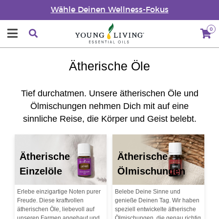
Wähle Deinen Wellness-Fokus
0
Ätherische Öle
Tief durchatmen. Unsere ätherischen Öle und
Ölmischungen nehmen Dich mit auf eine
sinnliche Reise, die Körper und Geist belebt.
Ätherische
Ätherische
Einzelöle
Ölmischungen
Erlebe einzigartige Noten purer
Belebe Deine Sinne und
Freude. Diese kraftvollen
genieße Deinen Tag. Wir haben
ätherischen Öle, liebevoll auf
speziell entwickelte ätherische
unseren Farmen angebaut und
Ölmischungen, die genau richtig