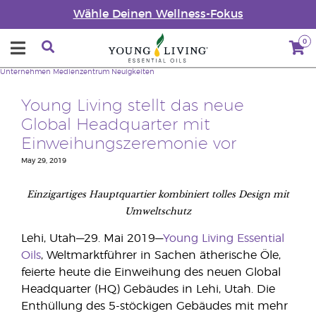
Wähle Deinen Wellness-Fokus
0
Unternehmen
Medienzentrum
Neuigkeiten
Young Living stellt das neue
Global Headquarter mit
Einweihungszeremonie vor
May 29, 2019
Einzigartiges Hauptquartier kombiniert tolles Design mit
Umweltschutz
Lehi, Utah—29. Mai 2019—
Young Living Essential
Oils
, Weltmarktführer in Sachen ätherische Öle,
feierte heute die Einweihung des neuen Global
Headquarter (HQ) Gebäudes in Lehi, Utah. Die
Enthüllung des 5-stöckigen Gebäudes mit mehr