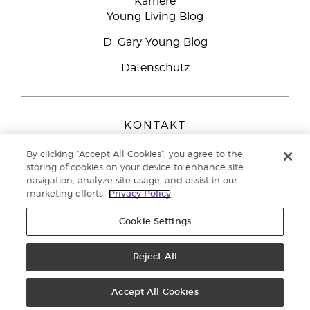
Karriere
Young Living Blog
D. Gary Young Blog
Datenschutz
KONTAKT
Young Living Europe B.V.
By clicking “Accept All Cookies”, you agree to the
Peizerweg 97
storing of cookies on your device to enhance site
9727 AJ Groningen
navigation, analyze site usage, and assist in our
Netherlands
marketing efforts.
Privacy Policy
Kundenservice:
08000-825049
Cookie Settings
Copyright © 2021 Young Living Essential Oils. Alle Rechte vorbehalten. |
Datenschutzerklärung
Reject All
|
Impressum
Accept All Cookies